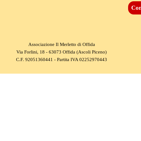
Con
Associazione Il Merletto di Offida
Via Forlini, 18 - 63073 Offida (Ascoli Piceno)
C.F. 92051360441 - Partita IVA 02252970443
Torna ai contenuti